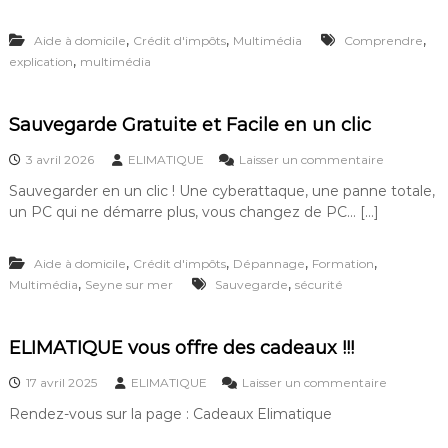
e
?
n
I
,
,
,
Aide à domicile
Crédit d'impôts
Multimédia
Comprendre
o
m
r
,
explication
multimédia
p
g
r
a
i
n
m
Sauvegarde Gratuite et Facile en un clic
i
a
s
n
s
3 avril 2026
ELIMATIQUE
Laisser un commentaire
e
t
u
r
Sauvegarder en un clic ! Une cyberattaque, une panne totale,
e
r
e
h
un PC qui ne démarre plus, vous changez de PC… […]
S
t
o
a
r
r
u
e
,
,
,
,
s
Aide à domicile
Crédit d'impôts
Dépannage
Formation
v
t
r
,
,
Multimédia
Seyne sur mer
Sauvegarde
sécurité
e
r
é
g
o
s
a
u
e
r
ELIMATIQUE vous offre des cadeaux !!!
v
a
d
e
u
e
s
17 avril 2025
ELIMATIQUE
Laisser un commentaire
r
?
G
u
v
r
Rendez-vous sur la page : Cadeaux Elimatique
r
o
a
E
s
t