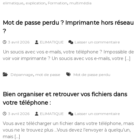
,
,
,
elimatique
explication
Formation
multimédia
t
i
o
Mot de passe perdu ? Imprimante hors réseau
n
s
?
:
s
3 avril 2026
ELIMATIQUE
Laisser un commentaire
u
Un soucis avec vos e-mails, votre téléphone ? Impossible de
r
voir voir imprimante ? Un soucis avec vos e-mails, votre […]
M
o
t
,
Dépannage
mot de passe
Mot de passe perdu
d
e
p
a
Bien organiser et retrouver vos fichiers dans
s
votre téléphone :
s
e
s
3 avril 2026
ELIMATIQUE
Laisser un commentaire
p
u
e
Vous avez télécharger un fichier dans votre téléphone, mais
r
r
vous ne le trouvez plus …Vous devez l’envoyer à quelqu’un,
B
d
i
mais […]
u