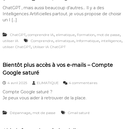
a
e
?
u
ChatGPT , mais aussi beaucoup d’autres… Il y a des
u
:
r
x
Intelligences Artificielles partout. je vous propose de choisir
C
!
o
un I […]
!
m
!
p
,
,
,
,
,
ChatGPT
comprendre IA
elimatique
Formation
mot de passe
r
e
,
,
,
,
utiliser IA
Comprendre
elimatique
Informatique
intelligence
n
,
utiliser ChatGPT
Utiliser IA ChatGPT
d
r
e
Bientôt plus accès à vos e-mails – Compte
e
t
Google saturé
u
t
s
4 avril 2025
ELIMATIQUE
4 commentaires
i
u
Compte Google saturé ?
l
r
i
Je peux vous aider à retrouver de la place.
B
s
i
e
e
,
r
Dépannage
mot de passe
Gmail saturé
n
l
t
e
ô
s