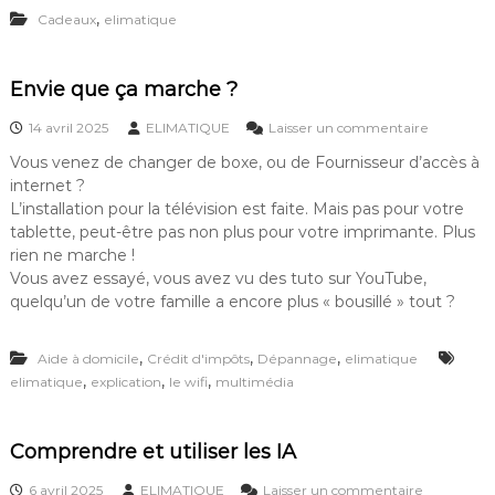
L
f
,
u
Cadeaux
elimatique
I
i
i
M
c
t
A
h
e
Envie que ça marche ?
T
i
e
I
e
t
Q
r
s
14 avril 2025
ELIMATIQUE
Laisser un commentaire
F
U
s
u
a
Vous venez de changer de boxe, ou de Fournisseur d’accès à
E
d
r
c
internet ?
v
a
E
i
o
n
n
L’installation pour la télévision est faite. Mais pas pour votre
l
u
s
v
tablette, peut-être pas non plus pour votre imprimante. Plus
e
s
v
i
rien ne marche !
e
o
o
e
Vous avez essayé, vous avez vu des tuto sur YouTube,
n
f
t
q
u
quelqu’un de votre famille a encore plus « bousillé » tout ?
f
r
u
n
r
e
e
c
e
t
ç
,
,
,
l
Aide à domicile
Crédit d'impôts
Dépannage
elimatique
d
é
a
i
,
,
,
elimatique
explication
le wifi
multimédia
e
l
m
c
s
é
a
c
p
r
a
h
c
Comprendre et utiliser les IA
d
o
h
e
n
e
s
6 avril 2025
ELIMATIQUE
Laisser un commentaire