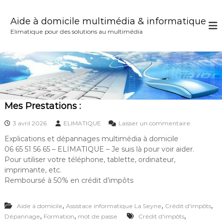
A
l
Aide à domicile multimédia & informatique
l
Elimatique pour des solutions au multimédia
e
r
a
u
c
o
n
Mes Prestations :
t
e
s
3 avril 2026
ELIMATIQUE
Laisser un commentaire
n
u
Explications et dépannages multimédia à domicile
u
r
06 65 51 56 65 – ELIMATIQUE – Je suis là pour voir aider.
M
e
Pour utiliser votre téléphone, tablette, ordinateur,
s
imprimante, etc.
P
Remboursé à 50% en crédit d’impôts
r
e
s
,
,
,
Aide à domicile
Assistace informatique La Seyne
Crédit d'impôts
t
,
,
,
Dépannage
Formation
mot de passe
Crédit d'impôts
a