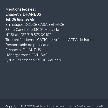
o
n
n
Mentions légales :
e
Élisabeth DHANEUS
v
Tel: 06 65 51 56 65
o
Elimatique DOLCE CASA SERVICE
u
83 La Canebière 13001 Marseille
s
N° Siret: 432 719 573 00102
c
o
Titre professionnel CATIC délivré par l’AFPA de Istres
n
Responsable de publication :
n
Élisabeth DHANEUS
a
Hébergement: OVH SAS
i
2, rue Kellermann, 59100 Roubaix.
s
s
e
z
?
Copyright © © 2026.
Aide à domicile multimédia & informatique
All