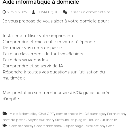
t
Aide informatique à domicile
I
p
A
l
s
2 avril 2025
ELIMATIQUE
Laisser un commentaire
u
u
Je vous propose de vous aider à votre domicile pour :
s
r
a
A
c
i
Installer et utiliser votre imprimante
c
d
Comprendre et mieux utiliser votre téléphone
è
e
s
Retrouver vos mots de passe
i
à
n
Faire un classement de tout vos fichiers
v
f
Faire des sauvegardes
o
o
Comprendre et se servir de IA
s
r
Répondre à toutes vos questions sur l’utilisation du
e
m
multimédia
-
a
m
t
a
i
Mes prestation sont remboursée à 50% grâce au crédit
i
q
d’impôts.
l
u
s
e
–
à
,
,
,
,
,
Aide à domicile
ChatGPT
comprendre IA
Dépannage
Formation
C
d
,
,
,
,
o
mot de passe
Seyne sur mer
Six fours les plages
Toulon
utiliser IA
o
m
,
,
,
,
Comprendre
Crédit d'impôts
Dépannage
explication
Gmail
m