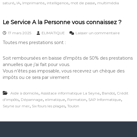
p
i
,
,
,
,
,
saturé
IA
Imprimante
intelligence
mot de passe
multimédia
t
c
e
i
G
l
Le Service A la Personne vous connaissez ?
o
e
o
s
17 mars 2025
ELIMATIQUE
Laisser un commentaire
g
u
l
Toutes mes prestations sont :
r
e
L
s
e
a
Soit remboursées en baisse d’impôts de 50% des prestations
S
t
annuelles que j’ai fait pour vous.
e
u
Vous n’êtes pas imposable, vous recevrez un chèque des
r
r
v
impôts ou ce sera par virement
é
i
c
,
,
,
Aide à domicile
Assistace informatique La Seyne
Bandol
Crédit
e
A
,
,
,
,
,
d'impôts
Dépannage
elimatique
Formation
SAP Informatique
l
,
,
Seyne sur mer
Six fours les plages
Toulon
a
P
e
r
s