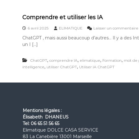
Comprendre et utiliser les IA
6 avril 2025
ELIMATIQUE
Laisser un commentaire
ChatGPT , mais aussi beaucoup d’autres… Il y a des Inte
un I […]
,
,
,
,
ChatGPT
comprendre IA
elimatique
Formation
mot de 
,
,
intelligence
utiliser ChatGPT
Utiliser IA ChatGPT
Mentions légales :
Élisabeth DHANEUS
i
Tel: 06 65 51 56 65
l
Elimatique DOLCE CASA SERVICE
i
83 La Canebière 13001 Marseille