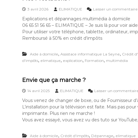
3 avril 2026
ELIMATIQUE
Laisser un commentaire
Explications et dépannages multimédia à domicile
06 65 51 56 65 – ELIMATIQUE – Je suis là pour voir aide
Pour utiliser votre téléphone, tablette, ordinateur, im
Remboursé à 50% en crédit d’impôts
,
,
Aide à domicile
Assistace informatique La Seyne
Crédit d
,
,
,
,
d'impôts
elimatique
explication
Formation
multimédia
Envie que ça marche ?
14 avril 2025
ELIMATIQUE
Laisser un commentair
Vous venez de changer de boxe, ou de Fournisseur d’a
L’installation pour la télévision est faite. Mais pas po
imprimante. Plus rien ne marche !
Vous avez essayé, vous avez vu des tuto sur YouTube, q
,
,
,
Aide à domicile
Crédit d'impôts
Dépannage
elimatique