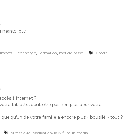
s
u
r
r.
M
e
primante, etc.
s
P
r
e
,
,
,
'impôts
Dépannage
Formation
mot de passe
Crédit
s
t
a
t
i
o
s
e
n
u
s
ccès à internet ?
r
:
ur votre tablette, peut-être pas non plus pour votre
E
n
v
uelqu’un de votre famille a encore plus « bousillé » tout ?
i
e
q
,
,
,
elimatique
explication
le wifi
multimédia