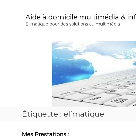
A
l
l
Aide à domicile multimédia & i
e
Elimatique pour des solutions au multimédia
r
a
u
c
o
n
t
e
n
u
Étiquette :
elimatique
Mes Prestations :